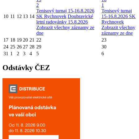
2
1
Tenisový turnaj 15-16.8.2026
Tenisový turnaj
10
11
12
13
14
SK Rychnovek
Doubravické
15-16.8.2026 SK
letní radovánky 15.8.2026
Rychnovek
Zobrazit všechny záznamy ze
Zobrazit všechny
dne
záznamy ze dne
17
18
19
20
21
22
23
24
25
26
27
28
29
30
31
1
2
3
4
5
6
Odstávky ČEZ