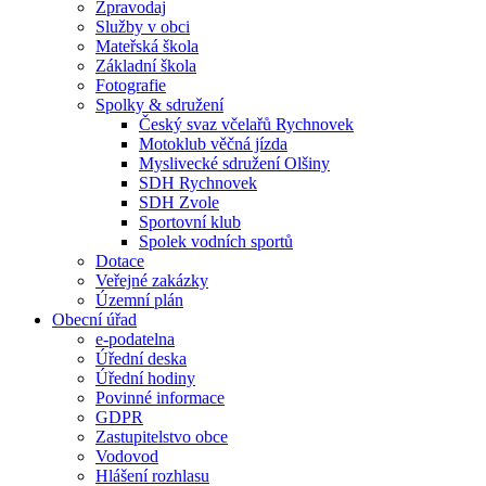
Zpravodaj
Služby v obci
Mateřská škola
Základní škola
Fotografie
Spolky & sdružení
Český svaz včelařů Rychnovek
Motoklub věčná jízda
Myslivecké sdružení Olšiny
SDH Rychnovek
SDH Zvole
Sportovní klub
Spolek vodních sportů
Dotace
Veřejné zakázky
Územní plán
Obecní úřad
e-podatelna
Úřední deska
Úřední hodiny
Povinné informace
GDPR
Zastupitelstvo obce
Vodovod
Hlášení rozhlasu