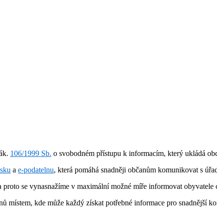
zák.
106/1999 Sb.
o svobodném přístupu k informacím, který ukládá ob
esku
a
e-podatelnu
, která pomáhá snadněji občanům komunikovat s úřa
 proto se vynasnažíme v maximální možné míře informovat obyvatele 
anů místem, kde může každý získat potřebné informace pro snadnější ko