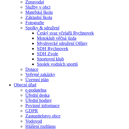
Zpravodaj
Služby v obci
Mateřská škola
Základní škola
Fotografie
Spolky & sdružení
Český svaz včelařů Rychnovek
Motoklub věčná jízda
Myslivecké sdružení Olšiny
SDH Rychnovek
SDH Zvole
Sportovní klub
Spolek vodních sportů
Dotace
Veřejné zakázky
Územní plán
Obecní úřad
e-podatelna
Úřední deska
Úřední hodiny
Povinné informace
GDPR
Zastupitelstvo obce
Vodovod
Hlášení rozhlasu