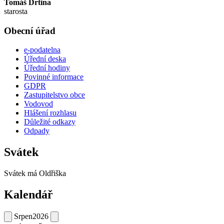
Tomáš Drtina
starosta
Obecní úřad
e-podatelna
Úřední deska
Úřední hodiny
Povinné informace
GDPR
Zastupitelstvo obce
Vodovod
Hlášení rozhlasu
Důležité odkazy
Odpady
Svátek
Svátek má
Oldřiška
Kalendář
Srpen
2026