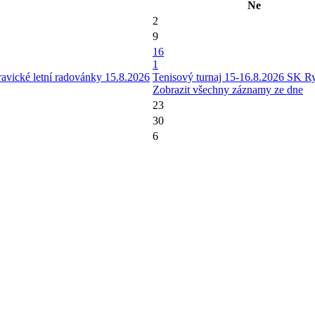
Ne
2
9
16
1
avické letní radovánky 15.8.2026
Tenisový turnaj 15-16.8.2026 SK 
Zobrazit všechny záznamy ze dne
23
30
6