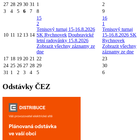
27
28
29
30
31
1
2
3
4
5
6
7
8
9
15
16
2
1
Tenisový turnaj 15-16.8.2026
Tenisový turnaj
10
11
12
13
14
SK Rychnovek
Doubravické
15-16.8.2026 SK
letní radovánky 15.8.2026
Rychnovek
Zobrazit všechny záznamy ze
Zobrazit všechny
dne
záznamy ze dne
17
18
19
20
21
22
23
24
25
26
27
28
29
30
31
1
2
3
4
5
6
Odstávky ČEZ