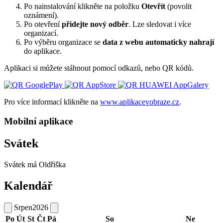
Po nainstalování klikněte na položku
Otevřít
(povolit
oznámení).
Po otevření
přidejte nový odběr
. Lze sledovat i více
organizací.
Po výběru organizace se
data z webu automaticky nahrají
do aplikace.
Aplikaci si můžete stáhnout pomocí odkazů, nebo QR kódů.
Pro více informací klikněte na
www.aplikacevobraze.cz
.
Mobilní aplikace
Svátek
Svátek má
Oldřiška
Kalendář
Srpen
2026
Po
Út
St
Čt
Pá
So
Ne