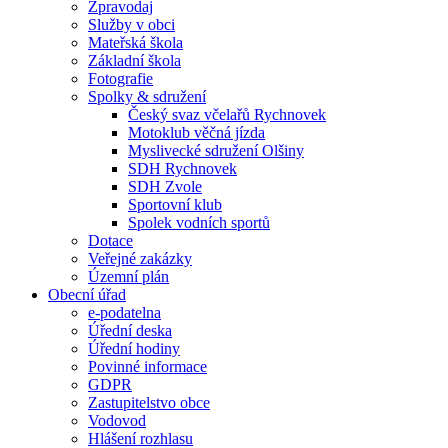
Zpravodaj
Služby v obci
Mateřská škola
Základní škola
Fotografie
Spolky & sdružení
Český svaz včelařů Rychnovek
Motoklub věčná jízda
Myslivecké sdružení Olšiny
SDH Rychnovek
SDH Zvole
Sportovní klub
Spolek vodních sportů
Dotace
Veřejné zakázky
Územní plán
Obecní úřad
e-podatelna
Úřední deska
Úřední hodiny
Povinné informace
GDPR
Zastupitelstvo obce
Vodovod
Hlášení rozhlasu