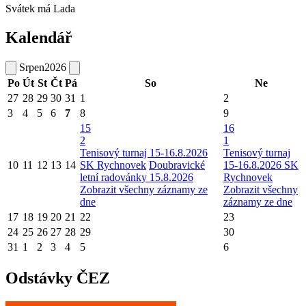
Svátek má
Lada
Kalendář
Srpen
2026
Po
Út
St
Čt
Pá
So
Ne
27
28
29
30
31
1
2
3
4
5
6
7
8
9
15
16
2
1
Tenisový turnaj 15-16.8.2026
Tenisový turnaj
10
11
12
13
14
SK Rychnovek
Doubravické
15-16.8.2026 SK
letní radovánky 15.8.2026
Rychnovek
Zobrazit všechny záznamy ze
Zobrazit všechny
dne
záznamy ze dne
17
18
19
20
21
22
23
24
25
26
27
28
29
30
31
1
2
3
4
5
6
Odstávky ČEZ