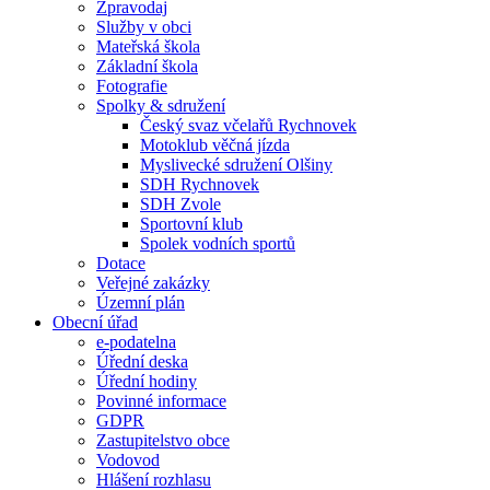
Zpravodaj
Služby v obci
Mateřská škola
Základní škola
Fotografie
Spolky & sdružení
Český svaz včelařů Rychnovek
Motoklub věčná jízda
Myslivecké sdružení Olšiny
SDH Rychnovek
SDH Zvole
Sportovní klub
Spolek vodních sportů
Dotace
Veřejné zakázky
Územní plán
Obecní úřad
e-podatelna
Úřední deska
Úřední hodiny
Povinné informace
GDPR
Zastupitelstvo obce
Vodovod
Hlášení rozhlasu