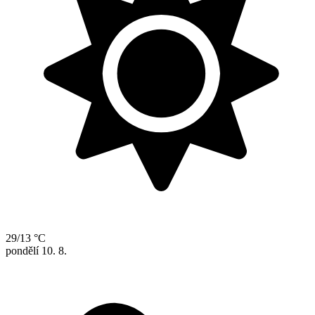
29/13 °C
pondělí
10. 8.