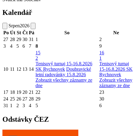
Kalendář
Srpen
2026
Po
Út
St
Čt
Pá
So
Ne
27
28
29
30
31
1
2
3
4
5
6
7
8
9
15
16
2
1
Tenisový turnaj 15-16.8.2026
Tenisový turnaj
10
11
12
13
14
SK Rychnovek
Doubravické
15-16.8.2026 SK
letní radovánky 15.8.2026
Rychnovek
Zobrazit všechny záznamy ze
Zobrazit všechny
dne
záznamy ze dne
17
18
19
20
21
22
23
24
25
26
27
28
29
30
31
1
2
3
4
5
6
Odstávky ČEZ