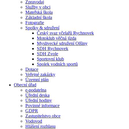
Zpravodaj
Služby v obci
Mateřská škola
Základní škola
Fotografie
Spolky & sdružení
Český svaz včelařů Rychnovek
Motoklub věčná jízda
Myslivecké sdružení Olšiny
SDH Rychnovek
SDH Zvole
Sportovní klub
Spolek vodních sportů
Dotace
Veřejné zakázky
Územní plán
Obecní úřad
e-podatelna
Úřední deska
Úřední hodiny
Povinné informace
GDPR
Zastupitelstvo obce
Vodovod
Hlášení rozhlasu