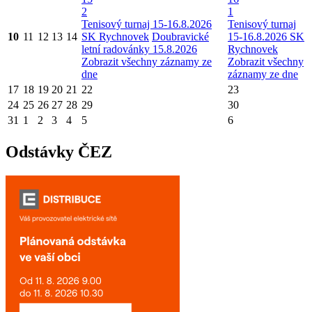
2
1
Tenisový turnaj 15-16.8.2026
Tenisový turnaj
10
11
12
13
14
SK Rychnovek
Doubravické
15-16.8.2026 SK
letní radovánky 15.8.2026
Rychnovek
Zobrazit všechny záznamy ze
Zobrazit všechny
dne
záznamy ze dne
17
18
19
20
21
22
23
24
25
26
27
28
29
30
31
1
2
3
4
5
6
Odstávky ČEZ