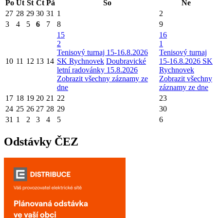
Po
Út
St
Čt
Pá
So
Ne
27
28
29
30
31
1
2
3
4
5
6
7
8
9
15
16
2
1
Tenisový turnaj 15-16.8.2026
Tenisový turnaj
10
11
12
13
14
SK Rychnovek
Doubravické
15-16.8.2026 SK
letní radovánky 15.8.2026
Rychnovek
Zobrazit všechny záznamy ze
Zobrazit všechny
dne
záznamy ze dne
17
18
19
20
21
22
23
24
25
26
27
28
29
30
31
1
2
3
4
5
6
Odstávky ČEZ