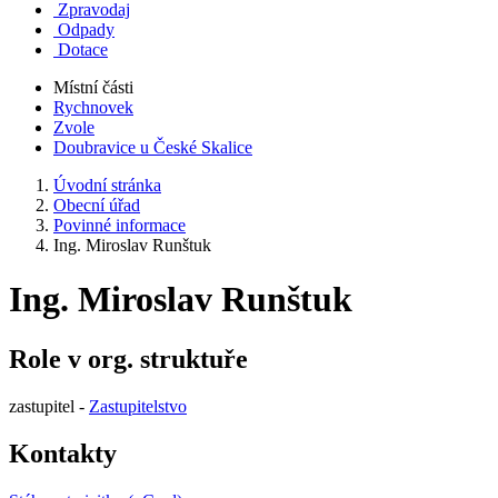
Zpravodaj
Odpady
Dotace
Místní části
Rychnovek
Zvole
Doubravice u České Skalice
Úvodní stránka
Obecní úřad
Povinné informace
Ing. Miroslav Runštuk
Ing. Miroslav Runštuk
Role v org. struktuře
zastupitel -
Zastupitelstvo
Kontakty