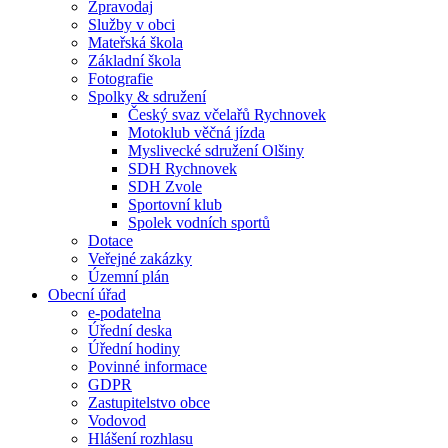
Zpravodaj
Služby v obci
Mateřská škola
Základní škola
Fotografie
Spolky & sdružení
Český svaz včelařů Rychnovek
Motoklub věčná jízda
Myslivecké sdružení Olšiny
SDH Rychnovek
SDH Zvole
Sportovní klub
Spolek vodních sportů
Dotace
Veřejné zakázky
Územní plán
Obecní úřad
e-podatelna
Úřední deska
Úřední hodiny
Povinné informace
GDPR
Zastupitelstvo obce
Vodovod
Hlášení rozhlasu