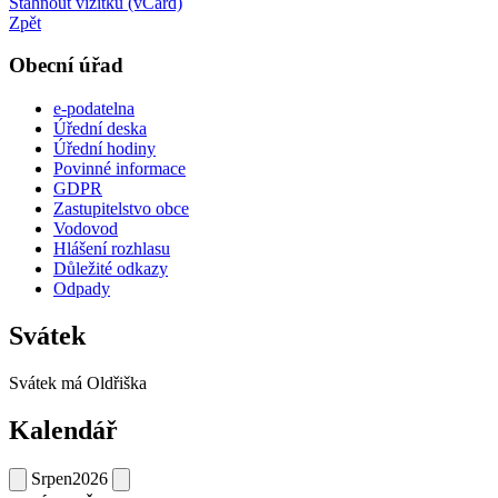
Stáhnout vizitku (vCard)
Zpět
Obecní úřad
e-podatelna
Úřední deska
Úřední hodiny
Povinné informace
GDPR
Zastupitelstvo obce
Vodovod
Hlášení rozhlasu
Důležité odkazy
Odpady
Svátek
Svátek má
Oldřiška
Kalendář
Srpen
2026