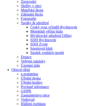
Zpravodaj
Služby v obci
Mateřská škola
Základní škola
Fotografie
Spolky & sdružení
Český svaz včelařů Rychnovek
Motoklub věčná jízda
Myslivecké sdružení Olšiny
SDH Rychnovek
SDH Zvole
Sportovní klub
Spolek vodních sportů
Dotace
Veřejné zakázky
Územní plán
Obecní úřad
e-podatelna
Úřední deska
Úřední hodiny
Povinné informace
GDPR
Zastupitelstvo obce
Vodovod
Hlášení rozhlasu