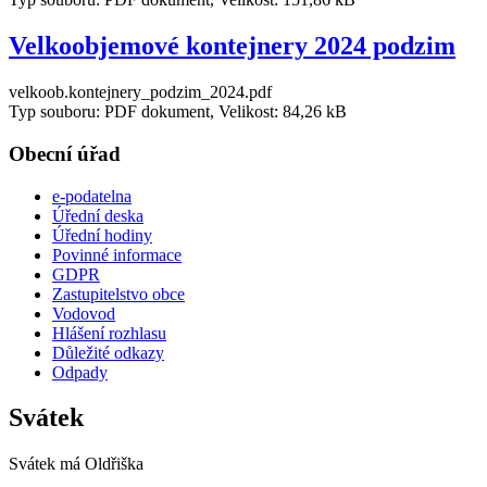
Velkoobjemové kontejnery 2024 podzim
velkoob.kontejnery_podzim_2024.pdf
Typ souboru: PDF dokument, Velikost: 84,26 kB
Obecní úřad
e-podatelna
Úřední deska
Úřední hodiny
Povinné informace
GDPR
Zastupitelstvo obce
Vodovod
Hlášení rozhlasu
Důležité odkazy
Odpady
Svátek
Svátek má
Oldřiška