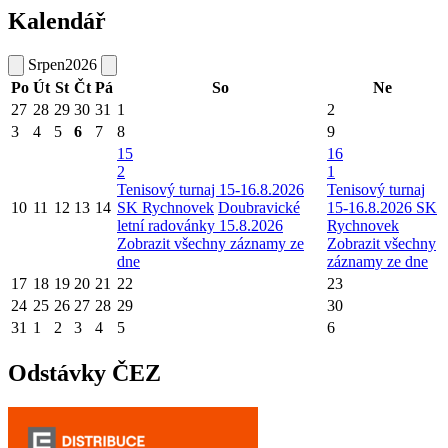
Kalendář
Srpen
2026
Po
Út
St
Čt
Pá
So
Ne
27
28
29
30
31
1
2
3
4
5
6
7
8
9
15
16
2
1
Tenisový turnaj 15-16.8.2026
Tenisový turnaj
10
11
12
13
14
SK Rychnovek
Doubravické
15-16.8.2026 SK
letní radovánky 15.8.2026
Rychnovek
Zobrazit všechny záznamy ze
Zobrazit všechny
dne
záznamy ze dne
17
18
19
20
21
22
23
24
25
26
27
28
29
30
31
1
2
3
4
5
6
Odstávky ČEZ