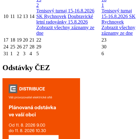
2
1
Tenisový turnaj 15-16.8.2026
Tenisový turnaj
10
11
12
13
14
SK Rychnovek
Doubravické
15-16.8.2026 SK
letní radovánky 15.8.2026
Rychnovek
Zobrazit všechny záznamy ze
Zobrazit všechny
dne
záznamy ze dne
17
18
19
20
21
22
23
24
25
26
27
28
29
30
31
1
2
3
4
5
6
Odstávky ČEZ