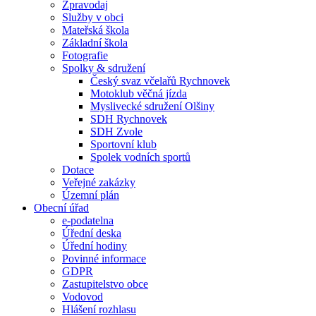
Zpravodaj
Služby v obci
Mateřská škola
Základní škola
Fotografie
Spolky & sdružení
Český svaz včelařů Rychnovek
Motoklub věčná jízda
Myslivecké sdružení Olšiny
SDH Rychnovek
SDH Zvole
Sportovní klub
Spolek vodních sportů
Dotace
Veřejné zakázky
Územní plán
Obecní úřad
e-podatelna
Úřední deska
Úřední hodiny
Povinné informace
GDPR
Zastupitelstvo obce
Vodovod
Hlášení rozhlasu