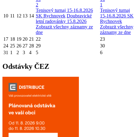
2
1
Tenisový turnaj 15-16.8.2026
Tenisový turnaj
10
11
12
13
14
SK Rychnovek
Doubravické
15-16.8.2026 SK
letní radovánky 15.8.2026
Rychnovek
Zobrazit všechny záznamy ze
Zobrazit všechny
dne
záznamy ze dne
17
18
19
20
21
22
23
24
25
26
27
28
29
30
31
1
2
3
4
5
6
Odstávky ČEZ