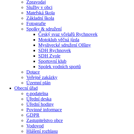
Zpravodaj
Služby v obci
Mateřská škola
Základní škola
Fotografie
Spolky & sdružení
Český svaz včelařů Rychnovek
Motoklub věčná jízda
Myslivecké sdružení Olšiny
SDH Rychnovek
SDH Zvole
Sportovní klub
Spolek vodních sportů
Dotace
Veřejné zakázky
Územní plán
Obecní úřad
e-podatelna
Úřední deska
Úřední hodiny
Povinné informace
GDPR
Zastupitelstvo obce
Vodovod
Hlášení rozhlasu