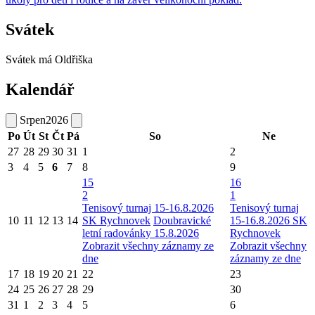
Svátek
Svátek má
Oldřiška
Kalendář
Srpen
2026
Po
Út
St
Čt
Pá
So
Ne
27
28
29
30
31
1
2
3
4
5
6
7
8
9
15
16
2
1
Tenisový turnaj 15-16.8.2026
Tenisový turnaj
10
11
12
13
14
SK Rychnovek
Doubravické
15-16.8.2026 SK
letní radovánky 15.8.2026
Rychnovek
Zobrazit všechny záznamy ze
Zobrazit všechny
dne
záznamy ze dne
17
18
19
20
21
22
23
24
25
26
27
28
29
30
31
1
2
3
4
5
6