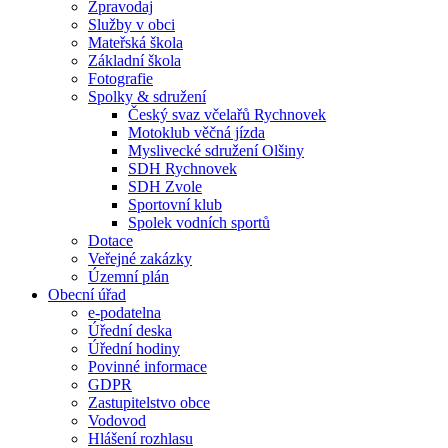
Zpravodaj
Služby v obci
Mateřská škola
Základní škola
Fotografie
Spolky & sdružení
Český svaz včelařů Rychnovek
Motoklub věčná jízda
Myslivecké sdružení Olšiny
SDH Rychnovek
SDH Zvole
Sportovní klub
Spolek vodních sportů
Dotace
Veřejné zakázky
Územní plán
Obecní úřad
e-podatelna
Úřední deska
Úřední hodiny
Povinné informace
GDPR
Zastupitelstvo obce
Vodovod
Hlášení rozhlasu