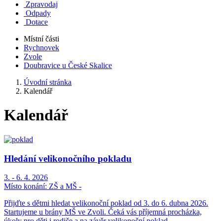
Zpravodaj
Odpady
Dotace
Místní části
Rychnovek
Zvole
Doubravice u České Skalice
Úvodní stránka
Kalendář
Kalendář
Hledání velikonočního pokladu
3. - 6. 4. 2026
Místo konání:
ZŠ a MŠ -
Přijďte s dětmi hledat velikonoční poklad od 3. do 6. dubna 2026.
Startujeme u brány MŠ ve Zvoli. Čeká vás příjemná procházka,
úkoly pro děti i rodiče a na závěr velikonoční poklad.