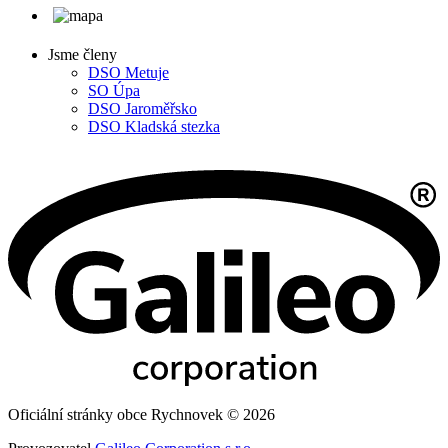
Jsme členy
DSO Metuje
SO Úpa
DSO Jaroměřsko
DSO Kladská stezka
Oficiální stránky obce Rychnovek © 2026